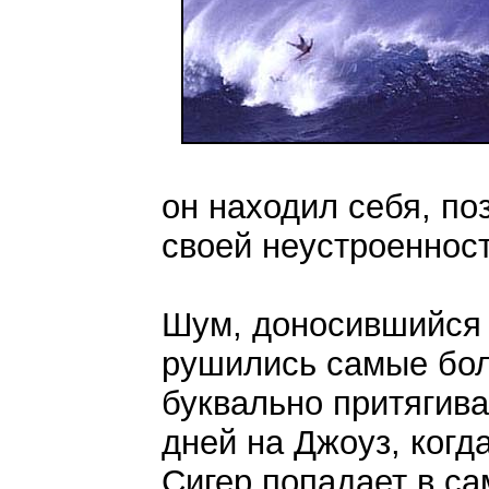
он находил себя, по
своей неустроенност
Шум, доносившийся и
рушились самые бол
буквально притягива
дней на Джоуз, когд
Сигер попадает в са