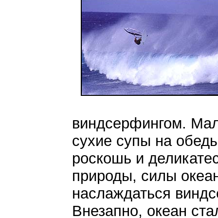
виндсерфингом. Мал
сухие супы на обед
роскошь и деликате
природы, силы океа
наслаждаться виндсе
Внезапно, океан ста