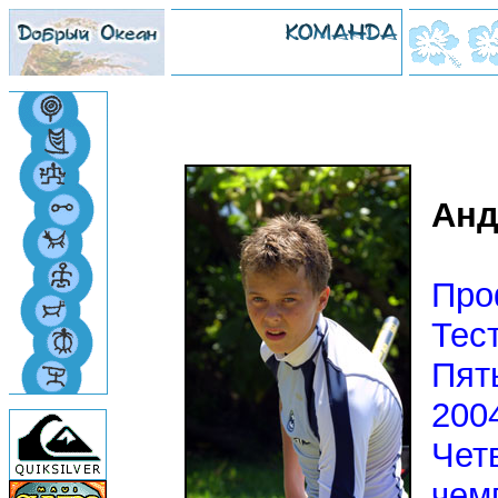
Анд
Про
Тес
Пят
200
Чет
чем