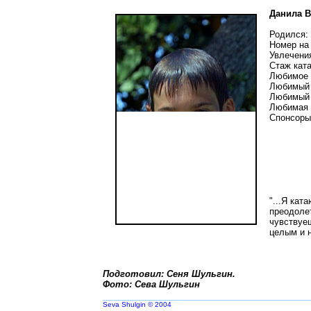
Данила 
Родился: 
Номер на 
Увлечения
Стаж ката
Любимое м
Любимый т
Любимый 
Любимая 
Спонсоры:
"...Я кат
преодолет
чувствуеш
целым и н
Подготовил: Сеня Шульгин.
Фото: Сева Шульгин
Seva Shulgin © 2004