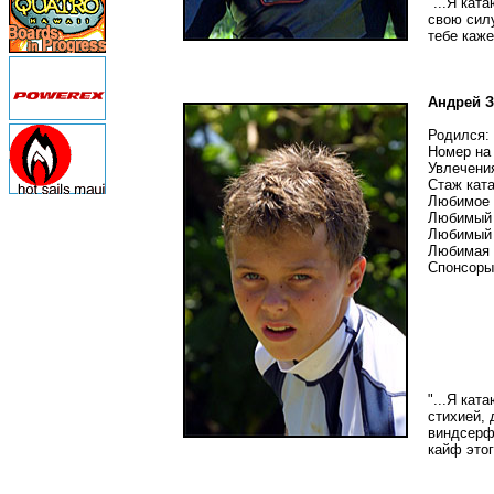
"...Я кат
свою силу
тебе кажет
Андрей 
Родился: 
Номер на 
Увлечени
Стаж ката
Любимое м
Любимый т
Любимый 
Любимая 
Спонсоры:
"...Я кат
стихией, 
виндсерфи
кайф этог