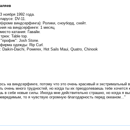
Валяев
3 ноября 1992 года.
парусе: DV-11.
(кроме виндсерфинга): Ролики, сноуборд, скейт.
ния на виндсерфинге: 1 месяц.
есто катания: Гавайи.
рюк: Table top.
"профик": Josh Stone.
фирма одежды: Rip Curl.
 Daikin-Daichi, Powerex, Hot Sails Maui, Quatro, Chinook
аюсь на виндсерфинге, потому что это очень красивый и экстримальный 
ь очень много трудностей, но когда ты их преодолеваешь тебе хочется 
ь в себе новые силы. Иногда мне действительно страшно, но когда я в
евредимым, то я чувствую огромную благодарность перед океаном..."