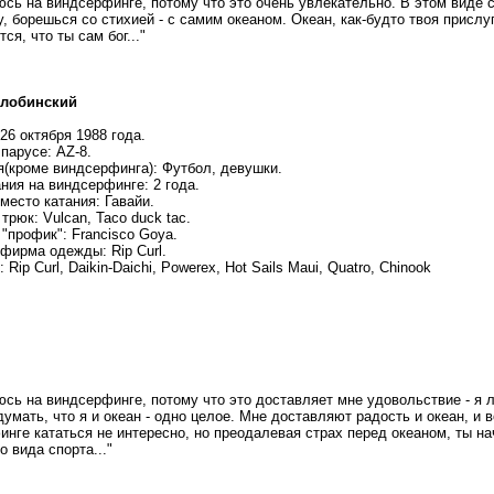
аюсь на виндсерфинге, потому что это очень увлекательно. В этом виде
, борешься со стихией - с самим океаном. Океан, как-будто твоя прислуг
ся, что ты сам бог..."
Злобинский
26 октября 1988 года.
парусе: AZ-8.
я(кроме виндсерфинга): Футбол, девушки.
ния на виндсерфинге: 2 года.
есто катания: Гавайи.
рюк: Vulcan, Taco duck tac.
"профик": Francisco Goya.
фирма одежды: Rip Curl.
 Rip Curl, Daikin-Daichi, Powerex, Hot Sails Maui, Quatro, Chinook
аюсь на виндсерфинге, потому что это доставляет мне удовольствие - я
думать, что я и океан - одно целое. Мне доставляют радость и океан, и 
нге кататься не интересно, но преодалевая страх перед океаном, ты н
о вида спорта..."