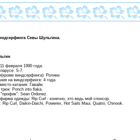
индсерфинга Севы Шульгина.
льгин
11 февраля 1990 года.
парусе: S-7.
я(кроме виндсерфинга): Ролики.
ния на виндсерфинге: 4 года.
есто катания: Гавайи.
рюк: Ponch into flaka.
"профик": Sean Ordonez.
ирма одежды: Rip Curl - конечно, это ведь мой спонсор.
Rip Curl, Daikin-Daichi, Powerex, Hot Sails Maui, Quatro, Chinook.