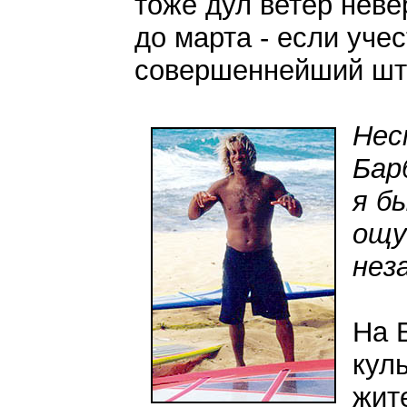
тоже дул ветер неве
до марта - если учес
совершеннейший шт
Нес
Бар
я б
ощу
нез
На 
кул
жит