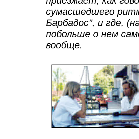
приезжает, как гов
сумасшедшего ритм
Барбадос", и где, (
побольше о нем сам
вообще.