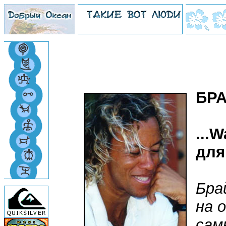
БРА
...
для
Бра
на 
сам