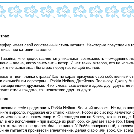
страх
рфер имеет свой собственный стиль катания. Некоторые преуспели в го
лишь при катании на волне.
а Гавайях, мне предоставляется уникальная возможность – ежедневно л
цена – волна, аккомпанемент – ветер. И нет таких актеров, кто не испыт
, кто не испытывал бы страх перед настоящей волной.
высоте твоя планка страха? Как ты характеризуешь свой собственный ст
ти сильнейшим серферам – Робби Нейшу, Джейсону Полякову, Джошу Анг
закадычными друзьями. И их слова, сказанные в адрес друг друга, не 
зуют стили каждого, так непохожие друг на друга.
ьгин
 позволю себе представить Робби Нейша. Великий человек. Не одно пок
инге выросло, подражая его стилю катания. Робби до сих пор является
м человеком в нашем спорте. Он солиден как на берегу, так и на воде.
ел в его исполнении - при выходе из рush loop, он делает тable тop. Пове
о этот элемент не делает больше никто. У Робби совершенный, классич
Он не пытается произвести впечатление, делая diablo или spok. Он всегд