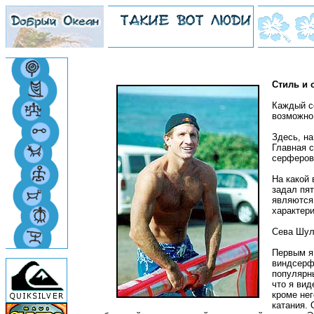
Стиль и 
Каждый се
возможно 
Здесь, н
Главная с
серферов
На какой 
задал пя
являются 
характери
Сева Шул
Первым я
виндсерф
популярны
что я вид
кроме нег
катания. 