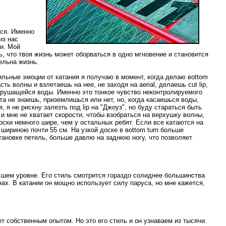
ься. Именно
из нас
ни. Мой
, что твоя жизнь может оборваться в одно мгновение и становится
ельна жизнь.
ильные эмоции от катания я получаю в момент, когда делаю вottom
 волны и взлетаешь на нее, не заходя на аerial, делаешь сut lip,
 рушащейся воды. Именно это тонкое чувство неконтролируемого
а не знаешь, приземлишься или нет, но, когда касаешься воды,
я не рискну залезть под lip на "Джоуз", но буду стараться быть
 и мне не хватает скорости, чтобы взобраться на верхушку волны,
доски немного шире, чем у остальных ребят. Если все катаются на
и шириною почти 55 см. На узкой доске в вottom turn больше
тановке петель, больше давлю на заднюю ногу, что позволяет
ысшем уровне. Его стиль смотрится гораздо солиднее большинства
ах. В катании он мощно использует силу паруса, но мне кажется,
ет собственным опытом. Но это его стиль и он узнаваем из тысячи.