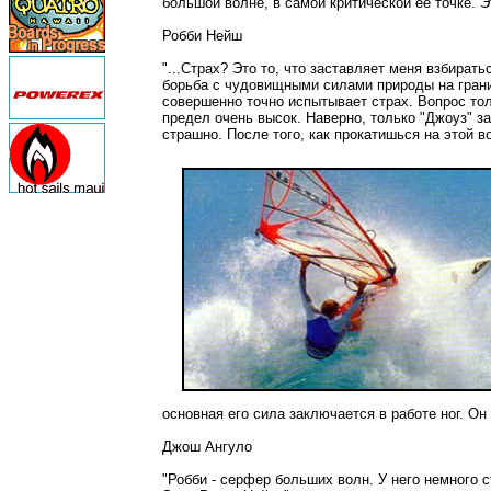
большой волне, в самой критической ее точке. Эт
Робби Нейш
"...Страх? Это то, что заставляет меня взбира
борьба с чудовищными силами природы на грани
совершенно точно испытывает страх. Вопрос толь
предел очень высок. Наверно, только "Джоуз" з
страшно. После того, как прокатишься на этой 
основная его сила заключается в работе ног. Он 
Джош Ангуло
"Робби - серфер больших волн. У него немного с