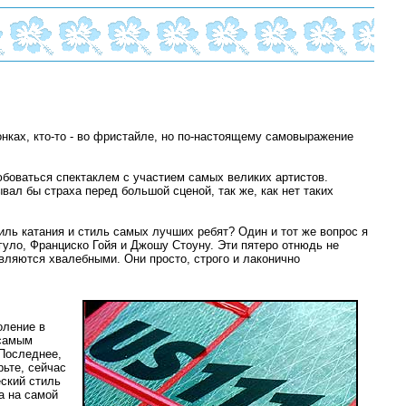
нках, кто-то - во фристайле, но по-настоящему самовыражение
юбоваться спектаклем с участием самых великих артистов.
ывал бы страха перед большой сценой, так же, как нет таких
иль катания и стиль самых лучших ребят? Один и тот же вопрос я
уло, Франциско Гойя и Джошу Стоуну. Эти пятеро отнюдь не
являются хвалебными. Они просто, строго и лаконично
оление в
 самым
 Последнее,
рьте, сейчас
еский стиль
а на самой