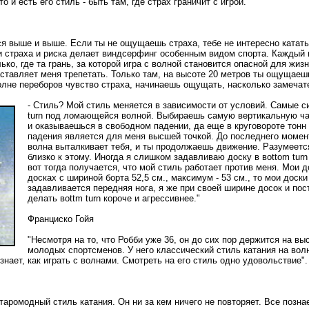
о и есть его стиль - быть там, где страх граничит с игрой.
ться выше и выше. Если ты не ощущаешь страха, тебе не интересно катат
 страха и риска делает виндсерфинг особенным видом спорта. Каждый 
ко, где та грань, за которой игра с волной становится опасной для жиз
аставляет меня трепетать. Только там, на высоте 20 метров ты ощущаешь
волне переборов чувство страха, начинаешь ощущать, насколько замечат
- Стиль? Мой стиль меняется в зависимости от условий. Самые с
turn под ломающейся волной. Выбираешь самую вертикальную часть
и оказываешься в свободном падении, да еще в круговороте тонн
падения является для меня высшей точкой. До последнего момент
волна выталкивает тебя, и ты продолжаешь движение. Разумеется, 
близко к этому. Иногда я слишком задавливаю доску в вottоm turn
вот тогда получается, что мой стиль работает против меня. Мои 
досках с шириной борта 52,5 см., максимум - 53 см., то мои доск
задавливается передняя нога, я же при своей ширине досок и пос
делать вottm turn короче и агрессивнее."
Франциско Гойя
"Несмотря на то, что Робби уже 36, он до сих пор держится на в
молодых спортсменов. У него классический стиль катания на волн
знает, как играть с волнами. Смотреть на его стиль одно удовольствие".
таромодный стиль катания. Он ни за кем ничего не повторяет. Все позна