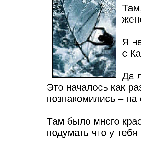
Там
жен
Я н
с К
Да 
Это началось как раз
познакомились – на с
Там было много крас
подумать что у тебя 