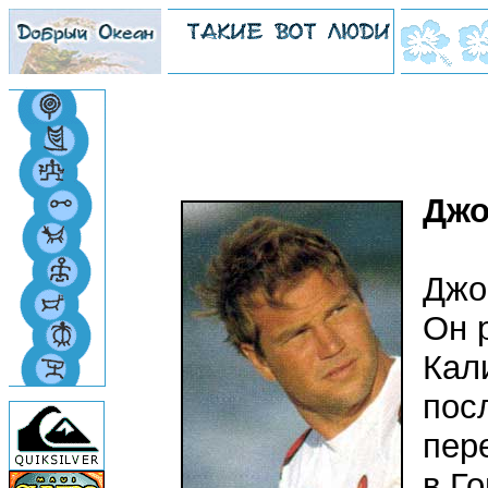
Джо
Джо
Он 
Кал
пос
пер
в Го