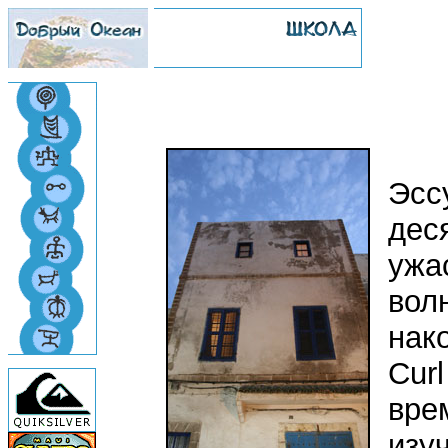
Эсс
деся
ужа
вол
нак
Cur
вре
изу